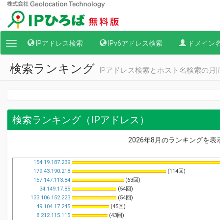
IPアドレス検索
IPv6アドレス検索
ドメイン
Toggle
navigation
検索ランキング
IPアドレス検索とホスト名検索の
検索ランキング（IPアドレス）
2026年8月のランキングを
154.19.187.239
179.43.190.218
(114回)
157.147.113.84
(63回)
34.149.17.85
(54回)
133.106.152.223
(54回)
49.104.17.245
(45回)
8.212.115.115
(43回)