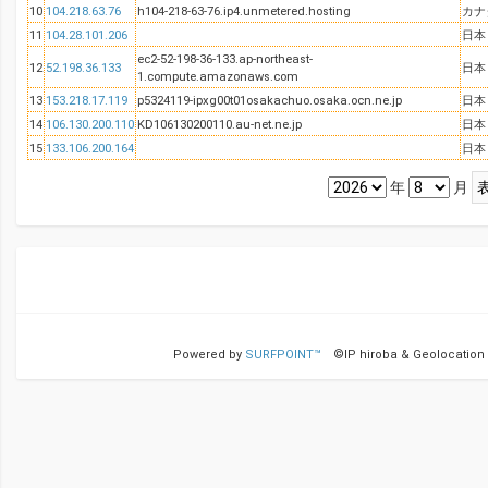
10
104.218.63.76
h104-218-63-76.ip4.unmetered.hosting
カナ
11
104.28.101.206
日本
ec2-52-198-36-133.ap-northeast-
12
52.198.36.133
日本
1.compute.amazonaws.com
13
153.218.17.119
p5324119-ipxg00t01osakachuo.osaka.ocn.ne.jp
日本
14
106.130.200.110
KD106130200110.au-net.ne.jp
日本
15
133.106.200.164
日本
年
月
Powered by
SURFPOINT™
©IP hiroba & Geolocation T