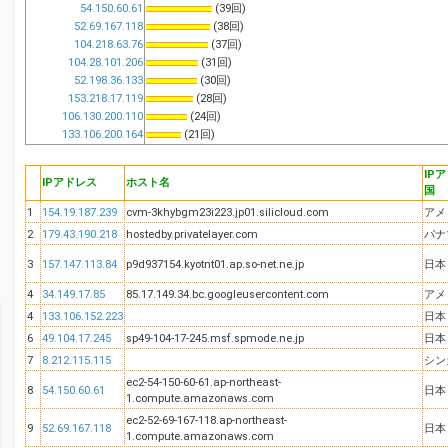
54.150.60.61
(39回)
52.69.167.118
(38回)
104.218.63.76
(37回)
104.28.101.206
(31回)
52.198.36.133
(30回)
153.218.17.119
(28回)
106.130.200.110
(24回)
133.106.200.164
(21回)
IP
IPアドレス
ホスト名
国
1
154.19.187.239
cvm-3khybgm23i223.jp01.silicloud.com
アメ
2
179.43.190.218
hostedby.privatelayer.com
パナ
3
157.147.113.84
p9d937154.kyotnt01.ap.so-net.ne.jp
日本
4
34.149.17.85
85.17.149.34.bc.googleusercontent.com
アメ
4
133.106.152.223
日本
6
49.104.17.245
sp49-104-17-245.msf.spmode.ne.jp
日本
7
8.212.115.115
シン
ec2-54-150-60-61.ap-northeast-
8
54.150.60.61
日本
1.compute.amazonaws.com
ec2-52-69-167-118.ap-northeast-
9
52.69.167.118
日本
1.compute.amazonaws.com