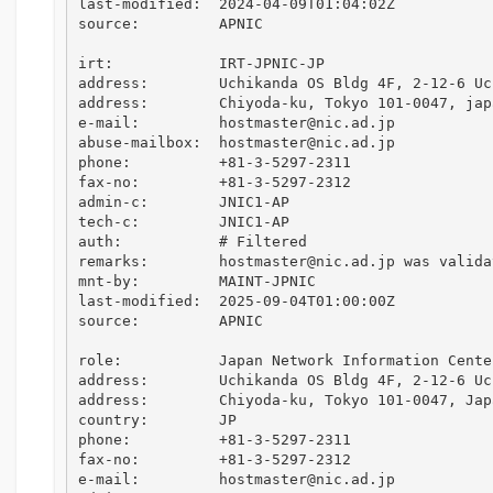
last-modified:  2024-04-09T01:04:02Z

source:         APNIC

irt:            IRT-JPNIC-JP

address:        Uchikanda OS Bldg 4F, 2-12-6 Uch
address:        Chiyoda-ku, Tokyo 101-0047, japa
e-mail:         hostmaster@nic.ad.jp

abuse-mailbox:  hostmaster@nic.ad.jp

phone:          +81-3-5297-2311

fax-no:         +81-3-5297-2312

admin-c:        JNIC1-AP

tech-c:         JNIC1-AP

auth:           # Filtered

remarks:        hostmaster@nic.ad.jp was valida
mnt-by:         MAINT-JPNIC

last-modified:  2025-09-04T01:00:00Z

source:         APNIC

role:           Japan Network Information Center
address:        Uchikanda OS Bldg 4F, 2-12-6 Uch
address:        Chiyoda-ku, Tokyo 101-0047, Japa
country:        JP

phone:          +81-3-5297-2311

fax-no:         +81-3-5297-2312

e-mail:         hostmaster@nic.ad.jp
