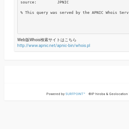
source:         JPNIC

% This query was served by the APNIC Whois Serv
Web版Whois検索サイトはこちら
http://www.apnic.net/apnic-bin/whois.pl
Powered by
SURFPOINT™
©IP hiroba & Geolocation Te