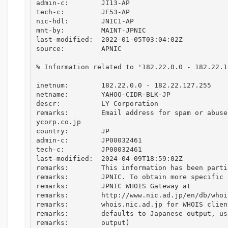
admin-c:        JI13-AP

tech-c:         JE53-AP

nic-hdl:        JNIC1-AP

mnt-by:         MAINT-JPNIC

last-modified:  2022-01-05T03:04:02Z

source:         APNIC

% Information related to '182.22.0.0 - 182.22.12
inetnum:        182.22.0.0 - 182.22.127.255

netname:        YAHOO-CIDR-BLK-JP

descr:          LY Corporation

remarks:        Email address for spam or abuse
ycorp.co.jp

country:        JP

admin-c:        JP00032461

tech-c:         JP00032461

last-modified:  2024-04-09T18:59:02Z

remarks:        This information has been parti
remarks:        JPNIC. To obtain more specific 
remarks:        JPNIC WHOIS Gateway at

remarks:        http://www.nic.ad.jp/en/db/whoi
remarks:        whois.nic.ad.jp for WHOIS clien
remarks:        defaults to Japanese output, us
remarks:        output)
