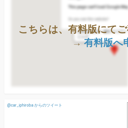
This page can't load Google Map
Do you own this website?
株式会社Geolocation Techno
こちらは、有料版にてご
〒411-0036
静岡県三島市一番町18-22ア
ビル4F
→
有料版へ
@car_iphiroba からのツイート