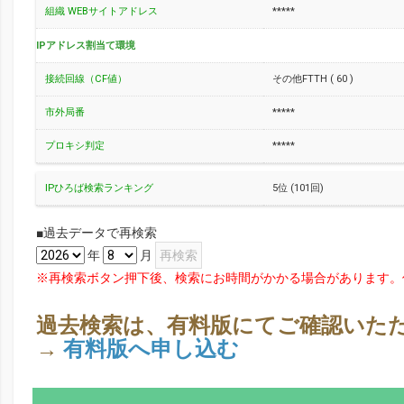
組織 WEBサイトアドレス
*****
IPアドレス割当て環境
接続回線（CF値）
その他FTTH ( 60 )
市外局番
*****
プロキシ判定
*****
IPひろば検索ランキング
5位 (101回)
■過去データで再検索
年
月
※再検索ボタン押下後、検索にお時間がかかる場合があります。
過去検索は、有料版にてご確認いた
→
有料版へ申し込む