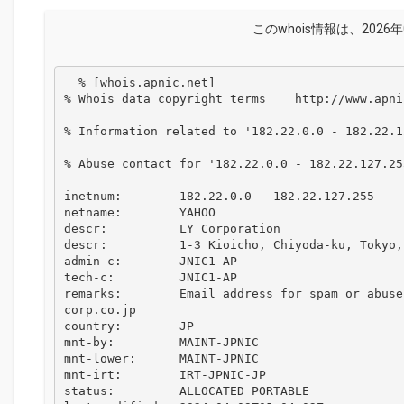
このwhois情報は、2026年
  % [whois.apnic.net]

% Whois data copyright terms    http://www.apni
% Information related to '182.22.0.0 - 182.22.12
% Abuse contact for '182.22.0.0 - 182.22.127.25
inetnum:        182.22.0.0 - 182.22.127.255

netname:        YAHOO

descr:          LY Corporation

descr:          1-3 Kioicho, Chiyoda-ku, Tokyo,
admin-c:        JNIC1-AP

tech-c:         JNIC1-AP

remarks:        Email address for spam or abuse
corp.co.jp

country:        JP

mnt-by:         MAINT-JPNIC

mnt-lower:      MAINT-JPNIC

mnt-irt:        IRT-JPNIC-JP

status:         ALLOCATED PORTABLE
