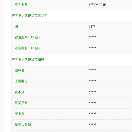
ホスト名
yahoo.co.jp
IPアドレス割当てエリア
国
日本
都道府県（CF値）
*****
市区町村（CF値）
*****
IPアドレス割当て組織
組織名
*****
上場区分
*****
資本金
*****
従業員数
*****
売上高
*****
業種大分類
*****