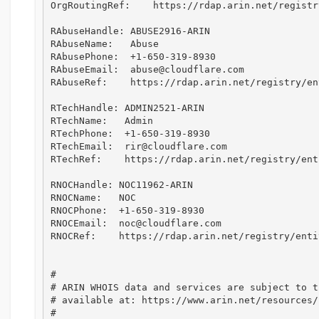
OrgRoutingRef:    https://rdap.arin.net/registr
RAbuseHandle: ABUSE2916-ARIN

RAbuseName:   Abuse

RAbusePhone:  +1-650-319-8930 

RAbuseEmail:  abuse@cloudflare.com

RAbuseRef:    https://rdap.arin.net/registry/en
RTechHandle: ADMIN2521-ARIN

RTechName:   Admin

RTechPhone:  +1-650-319-8930 

RTechEmail:  rir@cloudflare.com

RTechRef:    https://rdap.arin.net/registry/ent
RNOCHandle: NOC11962-ARIN

RNOCName:   NOC

RNOCPhone:  +1-650-319-8930 

RNOCEmail:  noc@cloudflare.com

RNOCRef:    https://rdap.arin.net/registry/enti
#

# ARIN WHOIS data and services are subject to t
# available at: https://www.arin.net/resources/
#
