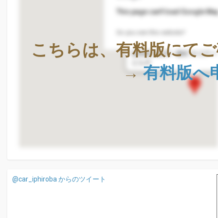
This page can't load Google Map
Do you own this website?
株式会社Geolocation Techno
こちらは、有料版にてご
〒411-0036
静岡県三島市一番町18-22ア
ビル4F
→
有料版へ
@car_iphiroba からのツイート