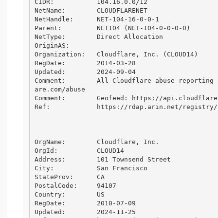
CIDR:           104.16.0.0/12

NetName:        CLOUDFLARENET

NetHandle:      NET-104-16-0-0-1

Parent:         NET104 (NET-104-0-0-0-0)

NetType:        Direct Allocation

OriginAS:       

Organization:   Cloudflare, Inc. (CLOUD14)

RegDate:        2014-03-28

Updated:        2024-09-04

Comment:        All Cloudflare abuse reporting 
are.com/abuse

Comment:        Geofeed: https://api.cloudflare
Ref:            https://rdap.arin.net/registry/
OrgName:        Cloudflare, Inc.

OrgId:          CLOUD14

Address:        101 Townsend Street

City:           San Francisco

StateProv:      CA

PostalCode:     94107

Country:        US

RegDate:        2010-07-09

Updated:        2024-11-25
