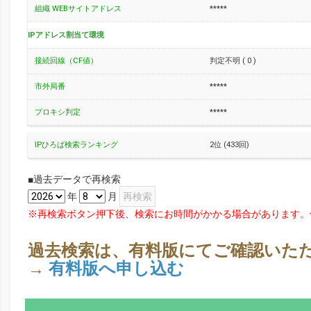
組織 WEBサイトアドレス
*****
IPアドレス割当て環境
接続回線（CF値）
判定不明 ( 0 )
市外局番
*****
プロキシ判定
*****
IPひろば検索ランキング
2位 (433回)
■過去データで再検索
年
月
※再検索ボタン押下後、検索にお時間がかかる場合があります。
過去検索は、有料版にてご確認いた
→
有料版へ申し込む