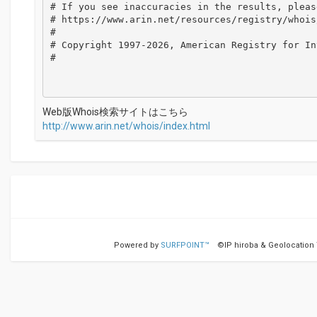
# If you see inaccuracies in the results, please
# https://www.arin.net/resources/registry/whois
#

# Copyright 1997-2026, American Registry for In
#

Web版Whois検索サイトはこちら
http://www.arin.net/whois/index.html
Powered by
SURFPOINT™
©IP hiroba & Geolocation Te