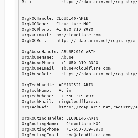
Ref:            https://rdap.arin.net/registry/
OrgNOCHandle: CLOUD146-ARIN

OrgNOCName:   Cloudflare-NOC

OrgNOCPhone:  +1-650-319-8930 

OrgNOCEmail:  noc@cloudflare.com

OrgNOCRef:    https://rdap.arin.net/registry/en
OrgAbuseHandle: ABUSE2916-ARIN

OrgAbuseName:   Abuse

OrgAbusePhone:  +1-650-319-8930 

OrgAbuseEmail:  abuse@cloudflare.com

OrgAbuseRef:    https://rdap.arin.net/registry/
OrgTechHandle: ADMIN2521-ARIN

OrgTechName:   Admin

OrgTechPhone:  +1-650-319-8930 

OrgTechEmail:  rir@cloudflare.com

OrgTechRef:    https://rdap.arin.net/registry/e
OrgRoutingHandle: CLOUD146-ARIN

OrgRoutingName:   Cloudflare-NOC

OrgRoutingPhone:  +1-650-319-8930 

OrgRoutingEmail:  noc@cloudflare.com
