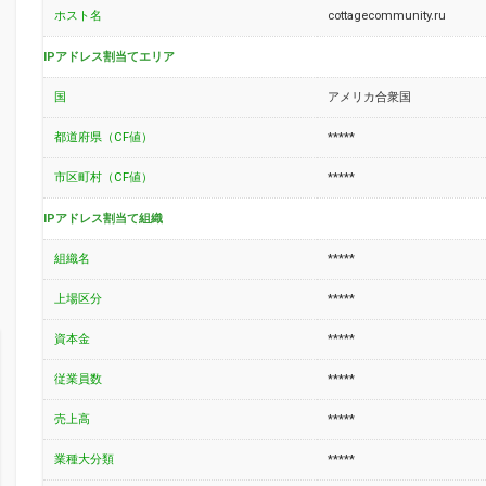
ホスト名
cottagecommunity.ru
IPアドレス割当てエリア
国
アメリカ合衆国
都道府県（CF値）
*****
市区町村（CF値）
*****
IPアドレス割当て組織
組織名
*****
上場区分
*****
資本金
*****
従業員数
*****
売上高
*****
業種大分類
*****