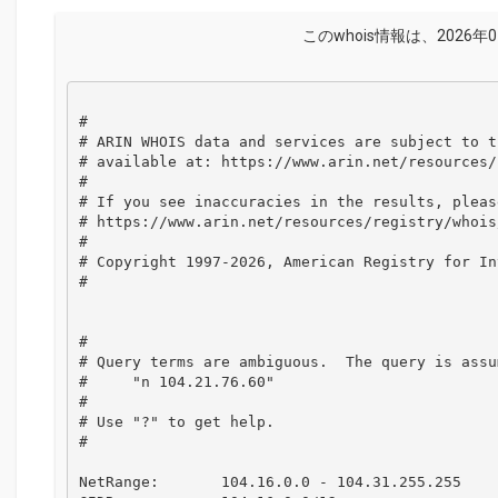
このwhois情報は、2026年
#

# ARIN WHOIS data and services are subject to t
# available at: https://www.arin.net/resources/
#

# If you see inaccuracies in the results, please
# https://www.arin.net/resources/registry/whois
#

# Copyright 1997-2026, American Registry for In
#

#

# Query terms are ambiguous.  The query is assum
#     "n 104.21.76.60"

#

# Use "?" to get help.

#

NetRange:       104.16.0.0 - 104.31.255.255
