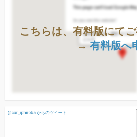
This page can't load Google Map
Do you own this website?
株式会社Geolocation Techno
こちらは、有料版にてご
〒411-0036
静岡県三島市一番町18-22ア
ビル4F
→
有料版へ
@car_iphiroba からのツイート