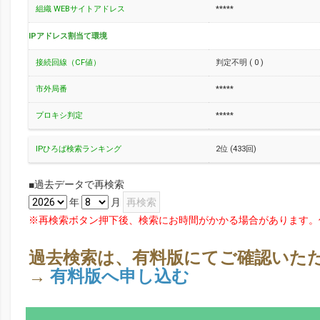
組織 WEBサイトアドレス
*****
IPアドレス割当て環境
接続回線（CF値）
判定不明 ( 0 )
市外局番
*****
プロキシ判定
*****
IPひろば検索ランキング
2位 (433回)
■過去データで再検索
年
月
※再検索ボタン押下後、検索にお時間がかかる場合があります。
過去検索は、有料版にてご確認いた
→
有料版へ申し込む