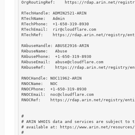
OrgRoutingRef:    https://rdap.arin.net/registr
RTechHandle: ADMIN2521-ARIN

RTechName:   Admin

RTechPhone:  +1-650-319-8930 

RTechEmail:  rir@cloudflare.com

RTechRef:    https://rdap.arin.net/registry/ent
RAbuseHandle: ABUSE2916-ARIN

RAbuseName:   Abuse

RAbusePhone:  +1-650-319-8930 

RAbuseEmail:  abuse@cloudflare.com

RAbuseRef:    https://rdap.arin.net/registry/en
RNOCHandle: NOC11962-ARIN

RNOCName:   NOC

RNOCPhone:  +1-650-319-8930 

RNOCEmail:  noc@cloudflare.com

RNOCRef:    https://rdap.arin.net/registry/enti
#

# ARIN WHOIS data and services are subject to t
# available at: https://www.arin.net/resources/
#
