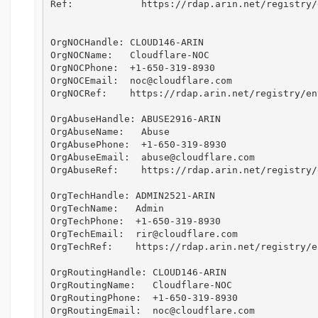
Ref:            https://rdap.arin.net/registry/
OrgNOCHandle: CLOUD146-ARIN

OrgNOCName:   Cloudflare-NOC

OrgNOCPhone:  +1-650-319-8930 

OrgNOCEmail:  noc@cloudflare.com

OrgNOCRef:    https://rdap.arin.net/registry/en
OrgAbuseHandle: ABUSE2916-ARIN

OrgAbuseName:   Abuse

OrgAbusePhone:  +1-650-319-8930 

OrgAbuseEmail:  abuse@cloudflare.com

OrgAbuseRef:    https://rdap.arin.net/registry/
OrgTechHandle: ADMIN2521-ARIN

OrgTechName:   Admin

OrgTechPhone:  +1-650-319-8930 

OrgTechEmail:  rir@cloudflare.com

OrgTechRef:    https://rdap.arin.net/registry/e
OrgRoutingHandle: CLOUD146-ARIN

OrgRoutingName:   Cloudflare-NOC

OrgRoutingPhone:  +1-650-319-8930 

OrgRoutingEmail:  noc@cloudflare.com
