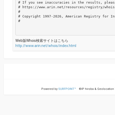
# If you see inaccuracies in the results, please
# https://www.arin.net/resources/registry/whois
#

# Copyright 1997-2026, American Registry for In
#

Web版Whois検索サイトはこちら
http://www.arin.net/whois/index.html
Powered by
SURFPOINT™
©IP hiroba & Geolocation Te