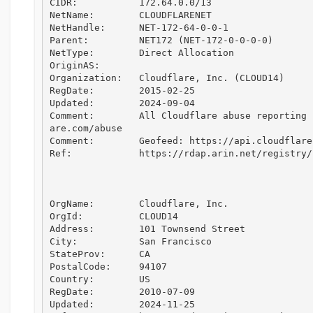
CIDR:           172.64.0.0/13

NetName:        CLOUDFLARENET

NetHandle:      NET-172-64-0-0-1

Parent:         NET172 (NET-172-0-0-0-0)

NetType:        Direct Allocation

OriginAS:       

Organization:   Cloudflare, Inc. (CLOUD14)

RegDate:        2015-02-25

Updated:        2024-09-04

Comment:        All Cloudflare abuse reporting 
are.com/abuse

Comment:        Geofeed: https://api.cloudflare
Ref:            https://rdap.arin.net/registry/
OrgName:        Cloudflare, Inc.

OrgId:          CLOUD14

Address:        101 Townsend Street

City:           San Francisco

StateProv:      CA

PostalCode:     94107

Country:        US

RegDate:        2010-07-09

Updated:        2024-11-25
