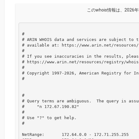
このwhois情報は、2026年
#

# ARIN WHOIS data and services are subject to t
# available at: https://www.arin.net/resources/
#

# If you see inaccuracies in the results, please
# https://www.arin.net/resources/registry/whois
#

# Copyright 1997-2026, American Registry for In
#

#

# Query terms are ambiguous.  The query is assum
#     "n 172.67.190.82"

#

# Use "?" to get help.

#

NetRange:       172.64.0.0 - 172.71.255.255
