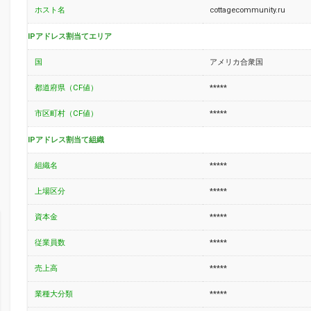
ホスト名
cottagecommunity.ru
IPアドレス割当てエリア
国
アメリカ合衆国
都道府県（CF値）
*****
市区町村（CF値）
*****
IPアドレス割当て組織
組織名
*****
上場区分
*****
資本金
*****
従業員数
*****
売上高
*****
業種大分類
*****