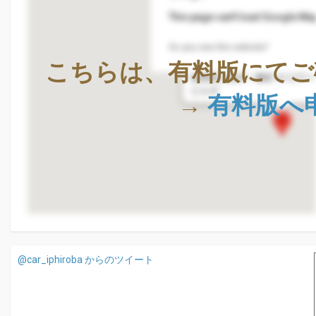
This page can't load Google Map
Do you own this website?
株式会社Geolocation Techno
こちらは、有料版にてご
〒411-0036
静岡県三島市一番町18-22ア
ビル4F
→
有料版へ
@car_iphiroba からのツイート