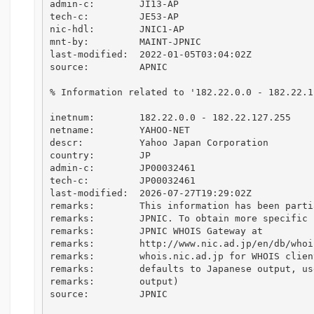
admin-c:        JI13-AP

tech-c:         JE53-AP

nic-hdl:        JNIC1-AP

mnt-by:         MAINT-JPNIC

last-modified:  2022-01-05T03:04:02Z

source:         APNIC

% Information related to '182.22.0.0 - 182.22.12
inetnum:        182.22.0.0 - 182.22.127.255

netname:        YAHOO-NET

descr:          Yahoo Japan Corporation

country:        JP

admin-c:        JP00032461

tech-c:         JP00032461

last-modified:  2026-07-27T19:29:02Z

remarks:        This information has been parti
remarks:        JPNIC. To obtain more specific 
remarks:        JPNIC WHOIS Gateway at

remarks:        http://www.nic.ad.jp/en/db/whoi
remarks:        whois.nic.ad.jp for WHOIS clien
remarks:        defaults to Japanese output, us
remarks:        output)

source:         JPNIC
