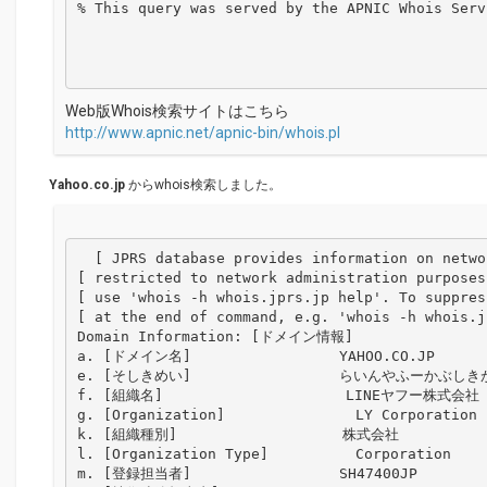
% This query was served by the APNIC Whois Serv
Web版Whois検索サイトはこちら
http://www.apnic.net/apnic-bin/whois.pl
Yahoo.co.jp
からwhois検索しました。
  [ JPRS database provides information on network administration. Its use is    ]

[ restricted to network administration purposes
[ use 'whois -h whois.jprs.jp help'. To suppres
[ at the end of command, e.g. 'whois -h whois.j
Domain Information: [ドメイン情報]

a. [ドメイン名]                 YAHOO.CO.JP

e. [そしきめい]                 らいんやふーかぶしき
f. [組織名]                     LINEヤフー株式会社

g. [Organization]               LY Corporation

k. [組織種別]                   株式会社

l. [Organization Type]          Corporation

m. [登録担当者]                 SH47400JP
