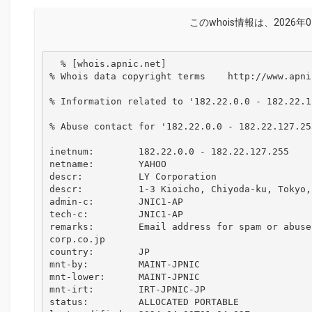
このwhois情報は、2026年
  % [whois.apnic.net]

% Whois data copyright terms    http://www.apni
% Information related to '182.22.0.0 - 182.22.12
% Abuse contact for '182.22.0.0 - 182.22.127.25
inetnum:        182.22.0.0 - 182.22.127.255

netname:        YAHOO

descr:          LY Corporation

descr:          1-3 Kioicho, Chiyoda-ku, Tokyo,
admin-c:        JNIC1-AP

tech-c:         JNIC1-AP

remarks:        Email address for spam or abuse
corp.co.jp

country:        JP

mnt-by:         MAINT-JPNIC

mnt-lower:      MAINT-JPNIC

mnt-irt:        IRT-JPNIC-JP

status:         ALLOCATED PORTABLE
