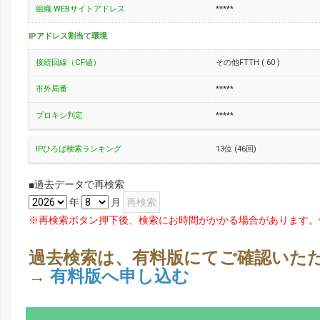
組織 WEBサイトアドレス
*****
IPアドレス割当て環境
接続回線（CF値）
その他FTTH ( 60 )
市外局番
*****
プロキシ判定
*****
IPひろば検索ランキング
13位 (46回)
■過去データで再検索
年
月
※再検索ボタン押下後、検索にお時間がかかる場合があります。
過去検索は、有料版にてご確認いた
→
有料版へ申し込む