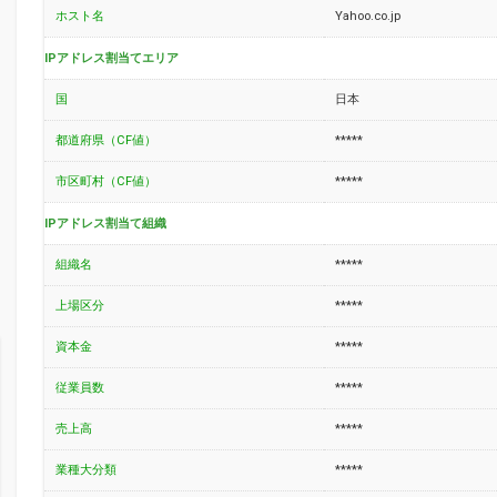
ホスト名
Yahoo.co.jp
IPアドレス割当てエリア
国
日本
都道府県（CF値）
*****
市区町村（CF値）
*****
IPアドレス割当て組織
組織名
*****
上場区分
*****
資本金
*****
従業員数
*****
売上高
*****
業種大分類
*****