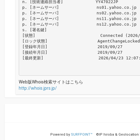
n. [技術連絡担当者]             YY47022JP

p. [ネームサーバ]               ns01.yahoo.co.jp

p. [ネームサーバ]               ns02.yahoo.co.jp

p. [ネームサーバ]               ns11.yahoo.co.jp

p. [ネームサーバ]               ns12.yahoo.co.jp

s. [署名鍵]                     

[状態]                          Connected (2026/
[ロック状態]                    AgentChangeLocked

[登録年月日]                    2019/09/27

[接続年月日]                    2019/09/27

[最終更新]                      2026/04/23 12:07:
Web版Whois検索サイトはこちら
http://whois.jprs.jp/
Powered by
SURFPOINT™
©IP hiroba & Geolocation Te