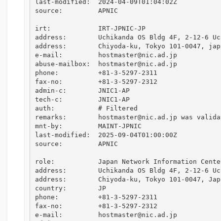
last-modified:  2024-04-09T01:04:02Z

source:         APNIC

irt:            IRT-JPNIC-JP

address:        Uchikanda OS Bldg 4F, 2-12-6 Uch
address:        Chiyoda-ku, Tokyo 101-0047, japa
e-mail:         hostmaster@nic.ad.jp

abuse-mailbox:  hostmaster@nic.ad.jp

phone:          +81-3-5297-2311

fax-no:         +81-3-5297-2312

admin-c:        JNIC1-AP

tech-c:         JNIC1-AP

auth:           # Filtered

remarks:        hostmaster@nic.ad.jp was valida
mnt-by:         MAINT-JPNIC

last-modified:  2025-09-04T01:00:00Z

source:         APNIC

role:           Japan Network Information Center
address:        Uchikanda OS Bldg 4F, 2-12-6 Uch
address:        Chiyoda-ku, Tokyo 101-0047, Japa
country:        JP

phone:          +81-3-5297-2311

fax-no:         +81-3-5297-2312

e-mail:         hostmaster@nic.ad.jp
