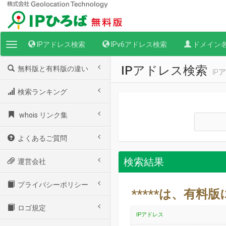
IPアドレス検索
IPv6アドレス検索
ドメイン
Toggle
navigation
IPアドレス検索
無料版と有料版の違い
I
検索ランキング
whois リンク集
よくあるご質問
検索結果
運営会社
プライバシーポリシー
*****は、有
ロゴ規定
IPアドレス