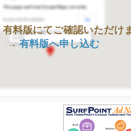
This page can't load Google Maps correctly.
Do you own this website?
OK
株式会社Geolocation Technology
、有料版にてご確認いただけ
〒411-0036
静岡県三島市一番町18-22アーサーファースト
ビル4F
→
有料版へ申し込む