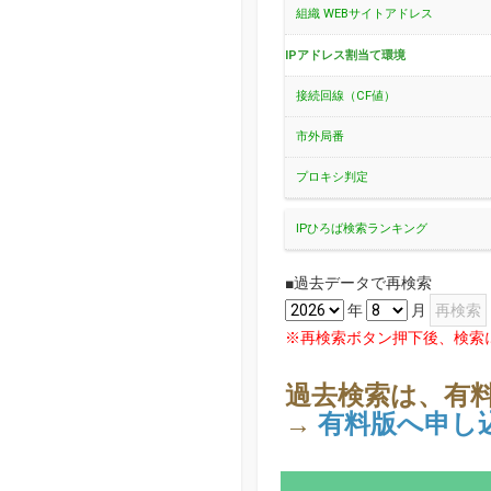
組織 WEBサイトアドレス
IPアドレス割当て環境
接続回線（CF値）
市外局番
プロキシ判定
IPひろば検索ランキング
■過去データで再検索
年
月
※再検索ボタン押下後、検索
過去検索は、有
→
有料版へ申し