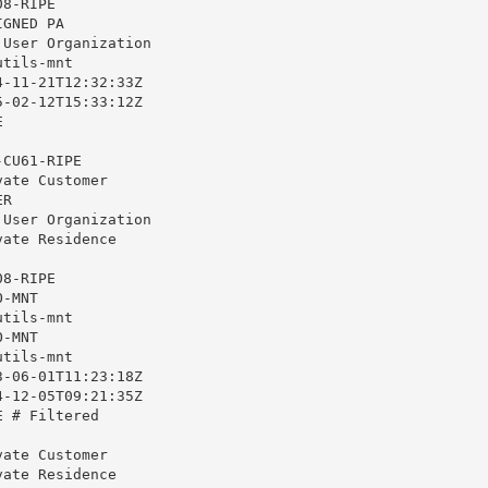
8-RIPE

GNED PA

User Organization

tils-mnt

-11-21T12:32:33Z

-02-12T15:33:12Z



CU61-RIPE

ate Customer

R

User Organization

ate Residence

8-RIPE

-MNT

tils-mnt

-MNT

tils-mnt

-06-01T11:23:18Z

-12-05T09:21:35Z

 # Filtered

ate Customer

ate Residence
