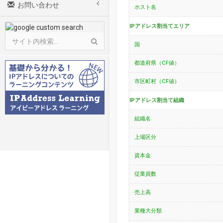
お問い合わせ
ホスト名
IPアドレス割当てエリア
国
都道府県（CF値）
市区町村（CF値）
IPアドレス割当て組織
組織名
上場区分
資本金
従業員数
売上高
業種大分類