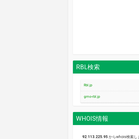
RBL検索
Rbl.jp
gmo-rbl.jp
WHOIS情報
92.113.225.95
からwhois検索