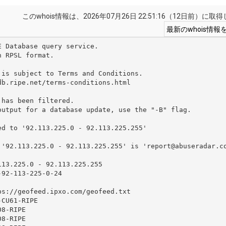
このwhois情報は、2026年07月26日 22:51:16（12日前）に
 RPSL format.

is subject to Terms and Conditions.

b.ripe.net/terms-conditions.html

has been filtered.

output for a database update, use the "-B" flag.

d to '92.113.225.0 - 92.113.225.255'

 '92.113.225.0 - 92.113.225.255' is 'report@abuseradar.co
13.225.0 - 92.113.225.255

92-113-225-0-24

s://geofeed.ipxo.com/geofeed.txt

CU61-RIPE

8-RIPE

8-RIPE
