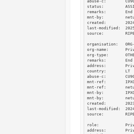
abuse-c:        CU90
status:         ASSI
remarks:        End 
mnt-by:         netu
created:        2024
last-modified:  2025
source:         RIPE
organisation:   ORG-
org-name:       Priv
org-type:       OTHE
remarks:        End 
address:        Priv
country:        LT

abuse-c:        CU90
mnt-ref:        IPXO
mnt-ref:        netu
mnt-by:         IPXO
mnt-by:         netu
created:        2023
last-modified:  2024
source:         RIPE
role:           Priv
address:        Priv