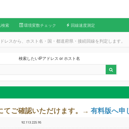
名検索
環境変数チェック
回線速度測定
Pアドレスから、ホスト名・国・都道府県・接続回線を判定します。
検索したいIPアドレス or ホスト名
料版にてご確認いただけます。→
有料版へ申
92.113.225.95