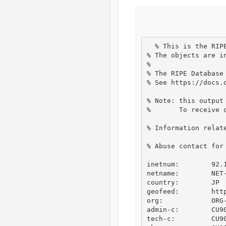
  % This is the RIPE Database query service.

% The objects are in
%

% The RIPE Database 
% See https://docs.d
% Note: this output 
%       To receive 
% Information relate
% Abuse contact for
inetnum:        92.1
netname:        NET-
country:        JP

geofeed:        http
org:            ORG-
admin-c:        CU90
tech-c:         CU90