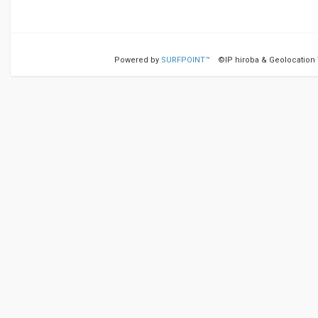
Powered by
SURFPOINT™
©IP hiroba & Geolocation Te