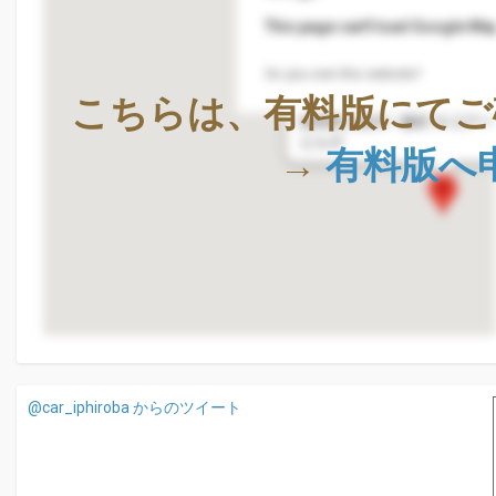
This page can't load Google Map
Do you own this website?
株式会社Geolocation Techno
こちらは、有料版にてご
〒411-0036
静岡県三島市一番町18-22ア
ビル4F
→
有料版へ
@car_iphiroba からのツイート