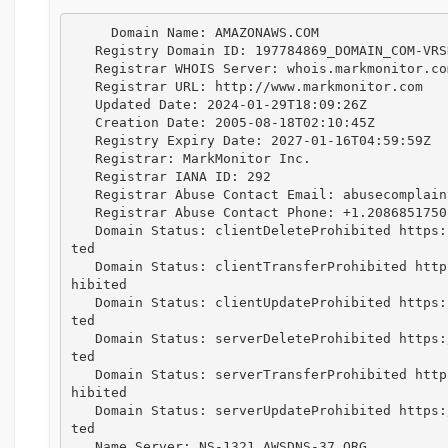
     Domain Name: AMAZONAWS.COM

   Registry Domain ID: 197784869_DOMAIN_COM-VRSN

   Registrar WHOIS Server: whois.markmonitor.com

   Registrar URL: http://www.markmonitor.com

   Updated Date: 2024-01-29T18:09:26Z

   Creation Date: 2005-08-18T02:10:45Z

   Registry Expiry Date: 2027-01-16T04:59:59Z

   Registrar: MarkMonitor Inc.

   Registrar IANA ID: 292

   Registrar Abuse Contact Email: abusecomplaints@markmonitor.com

   Registrar Abuse Contact Phone: +1.2086851750

   Domain Status: clientDeleteProhibited https://icann.org/epp#clientDeleteProhibi
ted

   Domain Status: clientTransferProhibited https://icann.org/epp#clientTransferPro
hibited

   Domain Status: clientUpdateProhibited https://icann.org/epp#clientUpdateProhibi
ted

   Domain Status: serverDeleteProhibited https://icann.org/epp#serverDeleteProhibi
ted

   Domain Status: serverTransferProhibited https://icann.org/epp#serverTransferPro
hibited

   Domain Status: serverUpdateProhibited https://icann.org/epp#serverUpdateProhibi
ted

   Name Server: NS-1321.AWSDNS-37.ORG
