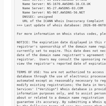
   Name Server: NS-1670.AWSDNS-16.CO.UK

   Name Server: NS-27.AWSDNS-03.COM

   Name Server: NS-967.AWSDNS-56.NET

   DNSSEC: unsigned

   URL of the ICANN Whois Inaccuracy Complaint Form: https://www.icann.org/wicf/

>>> Last update of whois database: 2026-08-06T0
For more information on Whois status codes, ple
NOTICE: The expiration date displayed in this r
registrar's sponsorship of the domain name regi
currently set to expire. This date does not nec
date of the domain name registrant's agreement 
registrar.  Users may consult the sponsoring re
view the registrar's reported date of expiratio
TERMS OF USE: You are not authorized to access 
database through the use of electronic processe
automated except as reasonably necessary to reg
modify existing registrations; the Data in Veri
Services' ("VeriSign") Whois database is provid
information purposes only, and to assist person
about or related to a domain name registration 
guarantee its accuracy. By submitting a Whois q