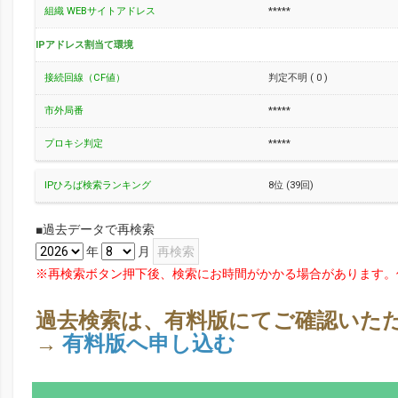
組織 WEBサイトアドレス
*****
IPアドレス割当て環境
接続回線（CF値）
判定不明 ( 0 )
市外局番
*****
プロキシ判定
*****
IPひろば検索ランキング
8位 (39回)
■過去データで再検索
年
月
※再検索ボタン押下後、検索にお時間がかかる場合があります。
過去検索は、有料版にてご確認いた
→
有料版へ申し込む