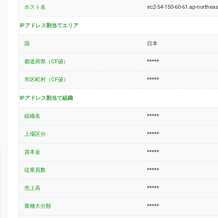
ホスト名
ec2-54-150-60-61.ap-north
IPアドレス割当てエリア
国
日本
都道府県（CF値）
*****
市区町村（CF値）
*****
IPアドレス割当て組織
組織名
*****
上場区分
*****
資本金
*****
従業員数
*****
売上高
*****
業種大分類
*****