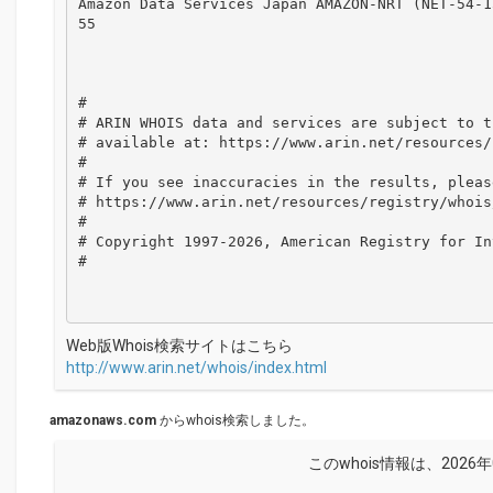
Amazon Data Services Japan AMAZON-NRT (NET-54-1
55

#

# ARIN WHOIS data and services are subject to t
# available at: https://www.arin.net/resources/
#

# If you see inaccuracies in the results, please
# https://www.arin.net/resources/registry/whois
#

# Copyright 1997-2026, American Registry for In
#

Web版Whois検索サイトはこちら
http://www.arin.net/whois/index.html
amazonaws.com
からwhois検索しました。
このwhois情報は、2026年