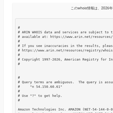
このwhois情報は、2026年
#

# ARIN WHOIS data and services are subject to t
# available at: https://www.arin.net/resources/
#

# If you see inaccuracies in the results, please
# https://www.arin.net/resources/registry/whois
#

# Copyright 1997-2026, American Registry for In
#

#

# Query terms are ambiguous.  The query is assum
#     "n 54.150.60.61"

#

# Use "?" to get help.

#

Amazon Technologies Inc. AMAZON (NET-54-144-0-0