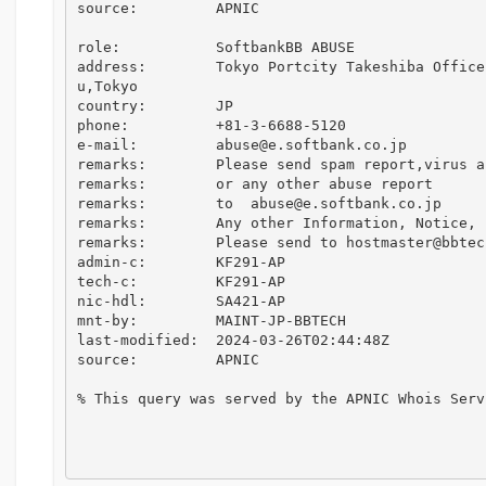
source:         APNIC

role:           SoftbankBB ABUSE

address:        Tokyo Portcity Takeshiba Office
u,Tokyo

country:        JP

phone:          +81-3-6688-5120

e-mail:         abuse@e.softbank.co.jp

remarks:        Please send spam report,virus al
remarks:        or any other abuse report

remarks:        to  abuse@e.softbank.co.jp

remarks:        Any other Information, Notice,

remarks:        Please send to hostmaster@bbtec.
admin-c:        KF291-AP

tech-c:         KF291-AP

nic-hdl:        SA421-AP

mnt-by:         MAINT-JP-BBTECH

last-modified:  2024-03-26T02:44:48Z

source:         APNIC

% This query was served by the APNIC Whois Serv