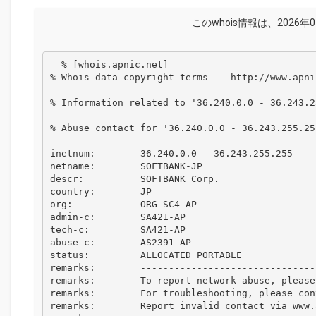
このwhois情報は、2026年
  % [whois.apnic.net]

% Whois data copyright terms    http://www.apni
% Information related to '36.240.0.0 - 36.243.25
% Abuse contact for '36.240.0.0 - 36.243.255.25
inetnum:        36.240.0.0 - 36.243.255.255

netname:        SOFTBANK-JP

descr:          SOFTBANK Corp.

country:        JP

org:            ORG-SC4-AP

admin-c:        SA421-AP

tech-c:         SA421-AP

abuse-c:        AS2391-AP

status:         ALLOCATED PORTABLE

remarks:        -------------------------------
remarks:        To report network abuse, please
remarks:        For troubleshooting, please con
remarks:        Report invalid contact via www.