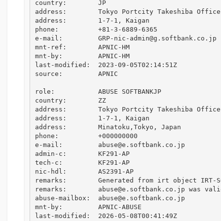
country:        JP

address:        Tokyo Portcity Takeshiba Office 
address:        1-7-1, Kaigan

phone:          +81-3-6889-6365

e-mail:         GRP-nic-admin@g.softbank.co.jp

mnt-ref:        APNIC-HM

mnt-by:         APNIC-HM

last-modified:  2023-09-05T02:14:51Z

source:         APNIC

role:           ABUSE SOFTBANKJP

country:        ZZ

address:        Tokyo Portcity Takeshiba Office 
address:        1-7-1, Kaigan

address:        Minatoku,Tokyo, Japan

phone:          +000000000

e-mail:         abuse@e.softbank.co.jp

admin-c:        KF291-AP

tech-c:         KF291-AP

nic-hdl:        AS2391-AP

remarks:        Generated from irt object IRT-SO
remarks:        abuse@e.softbank.co.jp was vali
abuse-mailbox:  abuse@e.softbank.co.jp

mnt-by:         APNIC-ABUSE

last-modified:  2026-05-08T00:41:49Z
