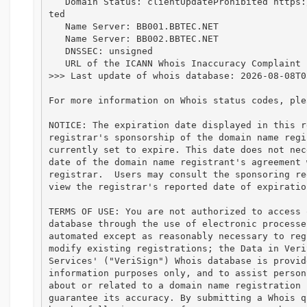
   Domain Status: clientUpdateProhibited https://icann.org/epp#clientUpdateProhibi
ted

   Name Server: BB001.BBTEC.NET

   Name Server: BB002.BBTEC.NET

   DNSSEC: unsigned

   URL of the ICANN Whois Inaccuracy Complaint Form: https://www.icann.org/wicf/

>>> Last update of whois database: 2026-08-08T0
For more information on Whois status codes, ple
NOTICE: The expiration date displayed in this r
registrar's sponsorship of the domain name regi
currently set to expire. This date does not nec
date of the domain name registrant's agreement 
registrar.  Users may consult the sponsoring re
view the registrar's reported date of expiratio
TERMS OF USE: You are not authorized to access 
database through the use of electronic processe
automated except as reasonably necessary to reg
modify existing registrations; the Data in Veri
Services' ("VeriSign") Whois database is provid
information purposes only, and to assist person
about or related to a domain name registration 
guarantee its accuracy. By submitting a Whois q