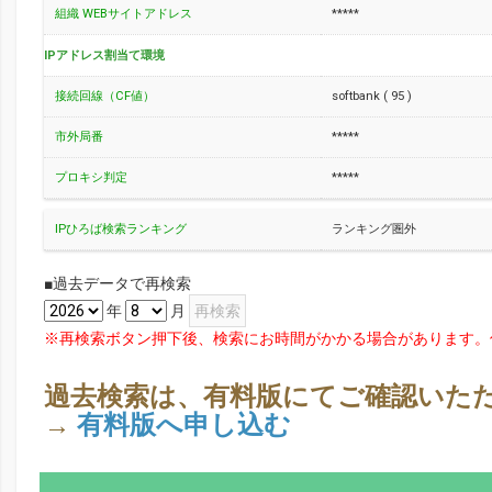
組織 WEBサイトアドレス
*****
IPアドレス割当て環境
接続回線（CF値）
softbank ( 95 )
市外局番
*****
プロキシ判定
*****
IPひろば検索ランキング
ランキング圏外
■過去データで再検索
年
月
※再検索ボタン押下後、検索にお時間がかかる場合があります。
過去検索は、有料版にてご確認いた
→
有料版へ申し込む