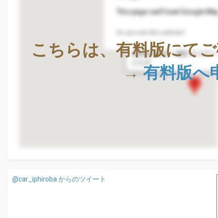
This page can't load Google Map
Do you own this website?
株式会社Geolocation Techno
こちらは、有料版にてご
〒411-0036
静岡県三島市一番町18-22ア
ビル4F
→
有料版へ
@car_iphiroba からのツイート