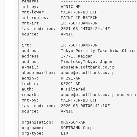
remarks:        -------------------------------
mnt-by:         APNIC-HM

mnt-lower:      MAINT-JP-BBTECH

mnt-routes:     MAINT-JP-BBTECH

mnt-irt:        IRT-SOFTBANK-JP

last-modified:  2021-03-24T05:24:44Z

source:         APNIC

irt:            IRT-SOFTBANK-JP

address:        Tokyo Portcity Takeshiba Office 
address:        1-7-1, Kaigan

address:        Minatoku,Tokyo, Japan

e-mail:         abuse@e.softbank.co.jp

abuse-mailbox:  abuse@e.softbank.co.jp

admin-c:        KF291-AP

tech-c:         KF291-AP

auth:           # Filtered

remarks:        abuse@e.softbank.co.jp was vali
mnt-by:         MAINT-JP-BBTECH

last-modified:  2026-05-08T00:41:10Z

source:         APNIC

organisation:   ORG-SC4-AP

org-name:       SOFTBANK Corp.

org-type:       LIR
