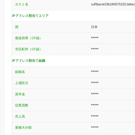
ホスト名
softbank036240075232.bbtec
IPアドレス割当てエリア
国
日本
都道府県（CF値）
*****
市区町村（CF値）
*****
IPアドレス割当て組織
組織名
*****
上場区分
*****
資本金
*****
従業員数
*****
売上高
*****
業種大分類
*****