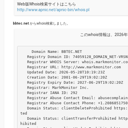
Web版Whois検索サイトはこちら
http://www.apnic.net/apnic-bin/whois.pl
bbtec.net
からwhois検索しました。
このwhois情報は、2026年
     Domain Name: BBTEC.NET

   Registry Domain ID: 74059128_DOMAIN_NET-VRSN

   Registrar WHOIS Server: whois.markmonitor.com

   Registrar URL: http://www.markmonitor.com

   Updated Date: 2026-05-28T10:19:23Z

   Creation Date: 2001-06-29T19:02:20Z

   Registry Expiry Date: 2027-06-29T19:02:20Z

   Registrar: MarkMonitor Inc.

   Registrar IANA ID: 292

   Registrar Abuse Contact Email: abusecomplaints@markmonitor.com

   Registrar Abuse Contact Phone: +1.2086851750

   Domain Status: clientDeleteProhibited https://icann.org/epp#clientDeleteProhibi
ted

   Domain Status: clientTransferProhibited https://icann.org/epp#clientTransferPro
hibited
