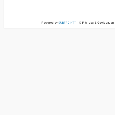
Powered by
SURFPOINT™
©IP hiroba & Geolocation Te