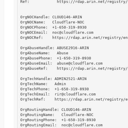
Ref:            https://rdap.arin.net/registry/
OrgNOCHandle: CLOUD146-ARIN

OrgNOCName:   Cloudflare-NOC

OrgNOCPhone:  +1-650-319-8930 

OrgNOCEmail:  noc@cloudflare.com

OrgNOCRef:    https://rdap.arin.net/registry/en
OrgAbuseHandle: ABUSE2916-ARIN

OrgAbuseName:   Abuse

OrgAbusePhone:  +1-650-319-8930 

OrgAbuseEmail:  abuse@cloudflare.com

OrgAbuseRef:    https://rdap.arin.net/registry/
OrgTechHandle: ADMIN2521-ARIN

OrgTechName:   Admin

OrgTechPhone:  +1-650-319-8930 

OrgTechEmail:  rir@cloudflare.com

OrgTechRef:    https://rdap.arin.net/registry/e
OrgRoutingHandle: CLOUD146-ARIN

OrgRoutingName:   Cloudflare-NOC

OrgRoutingPhone:  +1-650-319-8930 

OrgRoutingEmail:  noc@cloudflare.com
