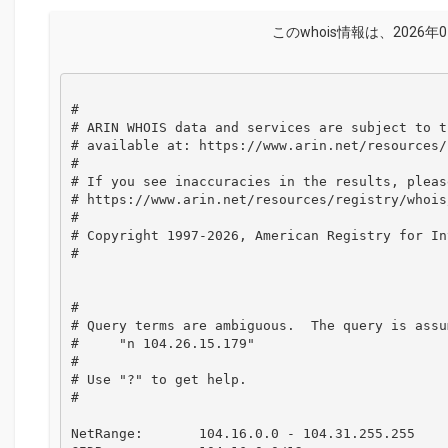
このwhois情報は、2026年
#

# ARIN WHOIS data and services are subject to t
# available at: https://www.arin.net/resources/
#

# If you see inaccuracies in the results, please
# https://www.arin.net/resources/registry/whois
#

# Copyright 1997-2026, American Registry for In
#

#

# Query terms are ambiguous.  The query is assum
#     "n 104.26.15.179"

#

# Use "?" to get help.

#

NetRange:       104.16.0.0 - 104.31.255.255
