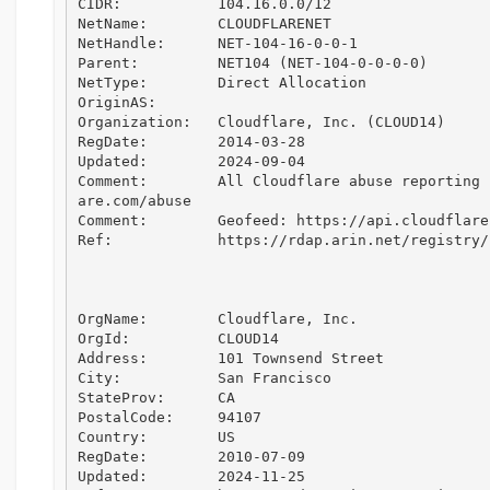
CIDR:           104.16.0.0/12

NetName:        CLOUDFLARENET

NetHandle:      NET-104-16-0-0-1

Parent:         NET104 (NET-104-0-0-0-0)

NetType:        Direct Allocation

OriginAS:       

Organization:   Cloudflare, Inc. (CLOUD14)

RegDate:        2014-03-28

Updated:        2024-09-04

Comment:        All Cloudflare abuse reporting 
are.com/abuse

Comment:        Geofeed: https://api.cloudflare
Ref:            https://rdap.arin.net/registry/
OrgName:        Cloudflare, Inc.

OrgId:          CLOUD14

Address:        101 Townsend Street

City:           San Francisco

StateProv:      CA

PostalCode:     94107

Country:        US

RegDate:        2010-07-09

Updated:        2024-11-25
