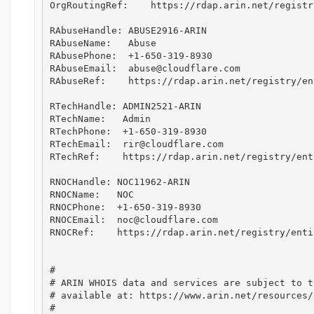
OrgRoutingRef:    https://rdap.arin.net/registr
RAbuseHandle: ABUSE2916-ARIN

RAbuseName:   Abuse

RAbusePhone:  +1-650-319-8930 

RAbuseEmail:  abuse@cloudflare.com

RAbuseRef:    https://rdap.arin.net/registry/en
RTechHandle: ADMIN2521-ARIN

RTechName:   Admin

RTechPhone:  +1-650-319-8930 

RTechEmail:  rir@cloudflare.com

RTechRef:    https://rdap.arin.net/registry/ent
RNOCHandle: NOC11962-ARIN

RNOCName:   NOC

RNOCPhone:  +1-650-319-8930 

RNOCEmail:  noc@cloudflare.com

RNOCRef:    https://rdap.arin.net/registry/enti
#

# ARIN WHOIS data and services are subject to t
# available at: https://www.arin.net/resources/
#
