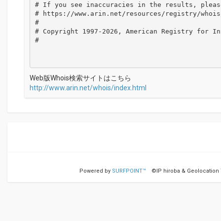
# If you see inaccuracies in the results, please
# https://www.arin.net/resources/registry/whois
#

# Copyright 1997-2026, American Registry for In
#

Web版Whois検索サイトはこちら
http://www.arin.net/whois/index.html
Powered by
SURFPOINT™
©IP hiroba & Geolocation Te