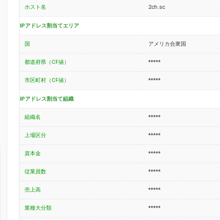
ホスト名
2ch.sc
IPアドレス割当てエリア
国
アメリカ合衆国
都道府県（CF値）
*****
市区町村（CF値）
*****
IPアドレス割当て組織
組織名
*****
上場区分
*****
資本金
*****
従業員数
*****
売上高
*****
業種大分類
*****