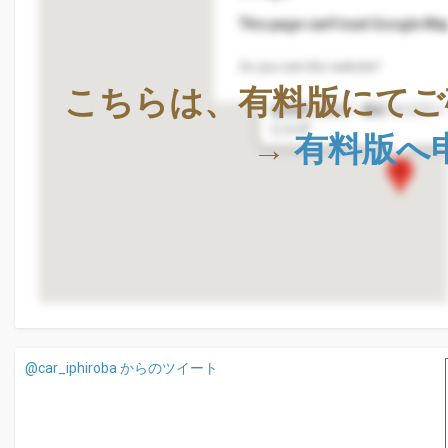
This page can't load Google Map
Do you own this website?
株式会社Geolocation Techno
こちらは、有料版にてご
〒411-0036
静岡県三島市一番町18-22ア
ビル4F
→
有料版へ
@car_iphiroba からのツイート