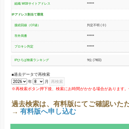
組織 WEBサイトアドレス
*****
IPアドレス割当て環境
接続回線（CF値）
判定不明 ( 0 )
市外局番
*****
プロキシ判定
*****
IPひろば検索ランキング
9位 (78回)
■過去データで再検索
年
月
※再検索ボタン押下後、検索にお時間がかかる場合があります。
過去検索は、有料版にてご確認いた
→
有料版へ申し込む