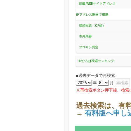
組織 WEBサイトアドレス
IPアドレス割当て環境
接続回線（CF値）
市外局番
プロキシ判定
IPひろば検索ランキング
■過去データで再検索
年
月
※再検索ボタン押下後、検索
過去検索は、有
→
有料版へ申し