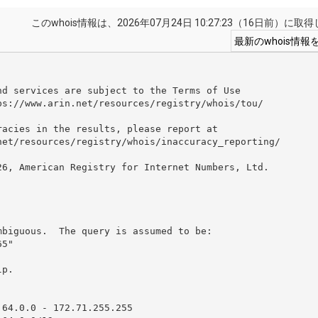
このwhois情報は、2026年07月24日 10:27:23（16日前）に
d services are subject to the Terms of Use

ps://www.arin.net/resources/registry/whois/tou/

acies in the results, please report at

net/resources/registry/whois/inaccuracy_reporting/

26, American Registry for Internet Numbers, Ltd.

biguous.  The query is assumed to be:

5"

p.

64.0.0 - 172.71.255.255
