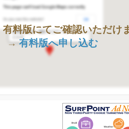
This page can't load Google Maps correctly.
Do you own this website?
OK
株式会社Geolocation Technology
、有料版にてご確認いただけ
〒411-0036
静岡県三島市一番町18-22アーサーファースト
ビル4F
→
有料版へ申し込む