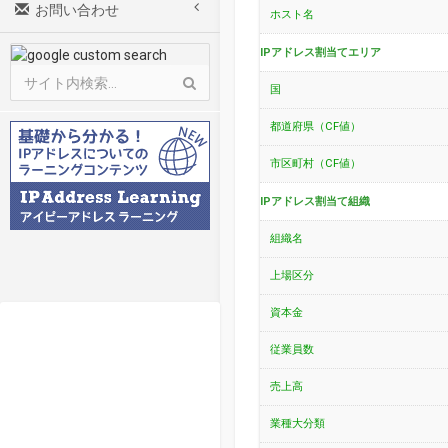
お問い合わせ
ホスト名
IPアドレス割当てエリア
国
都道府県（CF値）
市区町村（CF値）
IPアドレス割当て組織
組織名
上場区分
資本金
従業員数
売上高
業種大分類