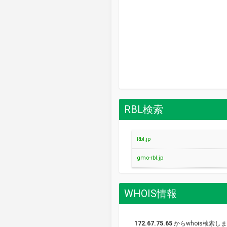
RBL検索
Rbl.jp
gmo-rbl.jp
WHOIS情報
172.67.75.65
からwhois検索し