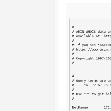
#

# ARIN WHOIS data an
# available at: htt
#

# If you see inaccur
# https://www.arin.
#

# Copyright 1997-20
#

#

# Query terms are am
#     "n 172.67.75.6
#

# Use "?" to get hel
#

NetRange:       172.