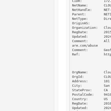
CIDR:           172.
NetName:        CLOU
NetHandle:      NET-
Parent:         NET1
NetType:        Dire
OriginAS:       

Organization:   Clou
RegDate:        2015
Updated:        2024
Comment:        All
are.com/abuse

Comment:        Geo
Ref:            http
OrgName:        Clou
OrgId:          CLOU
Address:        101 
City:           San 
StateProv:      CA

PostalCode:     9410
Country:        US

RegDate:        2010
Updated:        2024