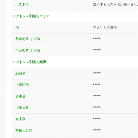
ホスト名
対応するホスト名がありませ
IPアドレス割当てエリア
国
アメリカ合衆国
都道府県（CF値）
*****
市区町村（CF値）
*****
IPアドレス割当て組織
組織名
*****
上場区分
*****
資本金
*****
従業員数
*****
売上高
*****
業種大分類
*****