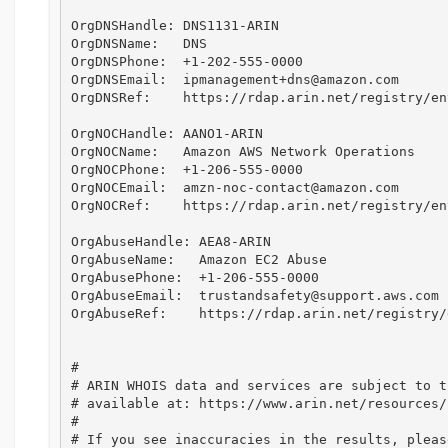
OrgDNSHandle: DNS1131-ARIN

OrgDNSName:   DNS

OrgDNSPhone:  +1-202-555-0000 

OrgDNSEmail:  ipmanagement+dns@amazon.com

OrgDNSRef:    https://rdap.arin.net/registry/en
OrgNOCHandle: AANO1-ARIN

OrgNOCName:   Amazon AWS Network Operations

OrgNOCPhone:  +1-206-555-0000 

OrgNOCEmail:  amzn-noc-contact@amazon.com

OrgNOCRef:    https://rdap.arin.net/registry/en
OrgAbuseHandle: AEA8-ARIN

OrgAbuseName:   Amazon EC2 Abuse

OrgAbusePhone:  +1-206-555-0000 

OrgAbuseEmail:  trustandsafety@support.aws.com

OrgAbuseRef:    https://rdap.arin.net/registry/
#

# ARIN WHOIS data and services are subject to t
# available at: https://www.arin.net/resources/
#

# If you see inaccuracies in the results, please