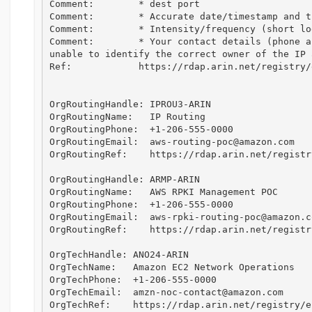
Comment:        * dest port

Comment:        * Accurate date/timestamp and t
Comment:        * Intensity/frequency (short log
Comment:        * Your contact details (phone a
unable to identify the correct owner of the IP 
Ref:            https://rdap.arin.net/registry/
OrgRoutingHandle: IPROU3-ARIN

OrgRoutingName:   IP Routing

OrgRoutingPhone:  +1-206-555-0000 

OrgRoutingEmail:  aws-routing-poc@amazon.com

OrgRoutingRef:    https://rdap.arin.net/registr
OrgRoutingHandle: ARMP-ARIN

OrgRoutingName:   AWS RPKI Management POC

OrgRoutingPhone:  +1-206-555-0000 

OrgRoutingEmail:  aws-rpki-routing-poc@amazon.co
OrgRoutingRef:    https://rdap.arin.net/registr
OrgTechHandle: ANO24-ARIN

OrgTechName:   Amazon EC2 Network Operations

OrgTechPhone:  +1-206-555-0000 

OrgTechEmail:  amzn-noc-contact@amazon.com

OrgTechRef:    https://rdap.arin.net/registry/e