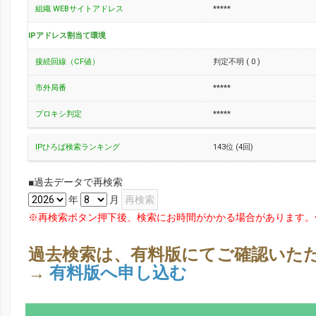
組織 WEBサイトアドレス
*****
IPアドレス割当て環境
接続回線（CF値）
判定不明 ( 0 )
市外局番
*****
プロキシ判定
*****
IPひろば検索ランキング
143位 (4回)
■過去データで再検索
年
月
※再検索ボタン押下後、検索にお時間がかかる場合があります。
過去検索は、有料版にてご確認いた
→
有料版へ申し込む