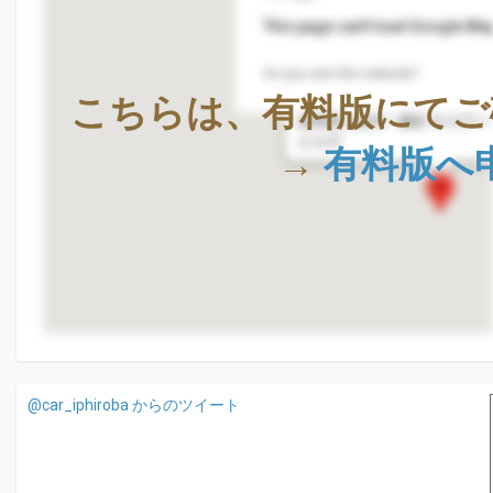
This page can't load Google Map
Do you own this website?
株式会社Geolocation Techno
こちらは、有料版にてご
〒411-0036
静岡県三島市一番町18-22ア
ビル4F
→
有料版へ
@car_iphiroba からのツイート