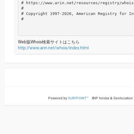
# https://www.arin.net/resources/registry/whois
#

# Copyright 1997-2026, American Registry for In
#

Web版Whois検索サイトはこちら
http://www.arin.net/whois/index.html
Powered by
SURFPOINT™
©IP hiroba & Geolocation Te