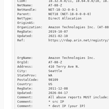
CIDR:           18.32.0.0/11, 18.64.0.0/10, 18.1
NetName:        AT-88-Z

NetHandle:      NET-18-32-0-0-1

Parent:         NET18 (NET-18-0-0-0-0)

NetType:        Direct Allocation

OriginAS:       

Organization:   Amazon Technologies Inc. (AT-88-
RegDate:        2019-10-07

Updated:        2021-02-10

Ref:            https://rdap.arin.net/registry/
OrgName:        Amazon Technologies Inc.

OrgId:          AT-88-Z

Address:        410 Terry Ave N.

City:           Seattle

StateProv:      WA

PostalCode:     98109

Country:        US

RegDate:        2011-12-08

Updated:        2026-04-17

Comment:        All abuse reports MUST include:

Comment:        * src IP

Comment:        * dest IP (your IP)
