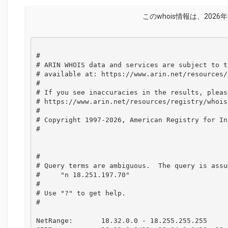
このwhois情報は、2026年
#

# ARIN WHOIS data and services are subject to t
# available at: https://www.arin.net/resources/
#

# If you see inaccuracies in the results, please
# https://www.arin.net/resources/registry/whois
#

# Copyright 1997-2026, American Registry for In
#

#

# Query terms are ambiguous.  The query is assum
#     "n 18.251.197.70"

#

# Use "?" to get help.

#

NetRange:       18.32.0.0 - 18.255.255.255
