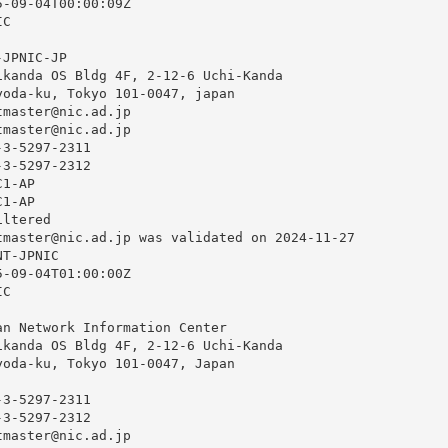
-09-04T00:00:09Z

C

JPNIC-JP

kanda OS Bldg 4F, 2-12-6 Uchi-Kanda

oda-ku, Tokyo 101-0047, japan

master@nic.ad.jp

master@nic.ad.jp

3-5297-2311

3-5297-2312

1-AP

1-AP

ltered

tmaster@nic.ad.jp was validated on 2024-11-27

T-JPNIC

-09-04T01:00:00Z

C

n Network Information Center

kanda OS Bldg 4F, 2-12-6 Uchi-Kanda

oda-ku, Tokyo 101-0047, Japan

3-5297-2311

3-5297-2312

master@nic.ad.jp
