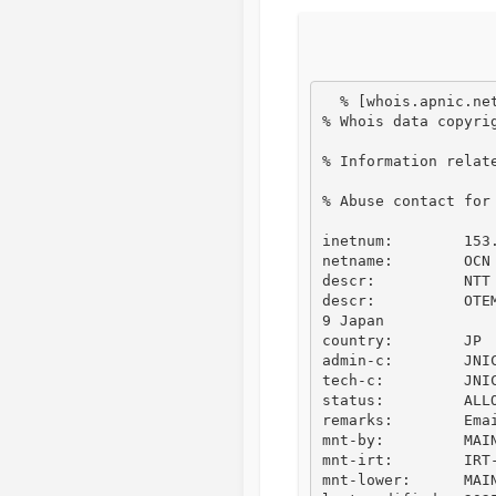
  % [whois.apnic.net]

% Whois data copyri
% Information relate
% Abuse contact for
inetnum:        153.
netname:        OCN

descr:          NTT 
descr:          OTE
9 Japan

country:        JP

admin-c:        JNIC
tech-c:         JNIC
status:         ALLO
remarks:        Ema
mnt-by:         MAIN
mnt-irt:        IRT-
mnt-lower:      MAIN