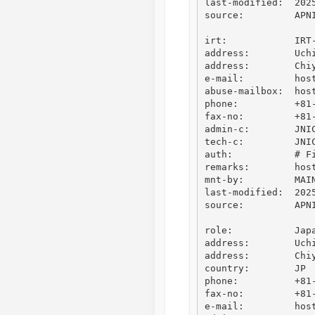
last-modified:  2025
source:         APNI
irt:            IRT-
address:        Uchi
address:        Chiy
e-mail:         host
abuse-mailbox:  host
phone:          +81-
fax-no:         +81-
admin-c:        JNIC
tech-c:         JNIC
auth:           # Fi
remarks:        hos
mnt-by:         MAIN
last-modified:  2025
source:         APNI
role:           Japa
address:        Uchi
address:        Chiy
country:        JP

phone:          +81-
fax-no:         +81-
e-mail:         host