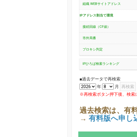
組織 WEBサイトアドレス
IPアドレス割当て環境
接続回線（CF値）
市外局番
プロキシ判定
IPひろば検索ランキング
■過去データで再検索
年
月
※再検索ボタン押下後、検索
過去検索は、有
→
有料版へ申し