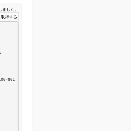
取得しました。
'

100-801