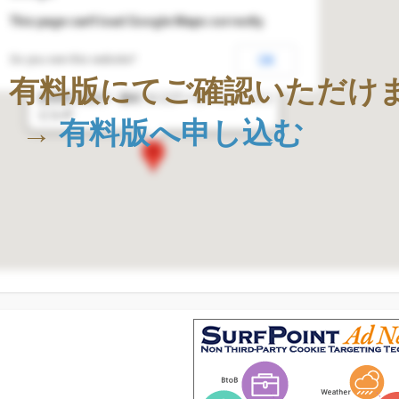
This page can't load Google Maps correctly.
Do you own this website?
OK
株式会社Geolocation Technology
、有料版にてご確認いただけ
〒411-0036
静岡県三島市一番町18-22アーサーファースト
ビル4F
→
有料版へ申し込む