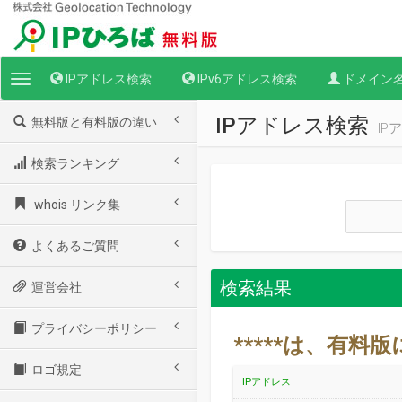
IPアドレス検索
IPv6アドレス検索
ドメイン
Toggle
navigation
IPアドレス検索
無料版と有料版の違い
I
検索ランキング
whois リンク集
よくあるご質問
検索結果
運営会社
プライバシーポリシー
*****は、有
ロゴ規定
IPアドレス