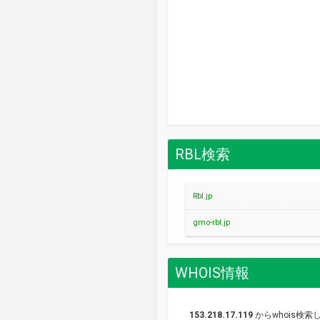
RBL検索
Rbl.jp
gmo-rbl.jp
WHOIS情報
153.218.17.119
からwhois検索