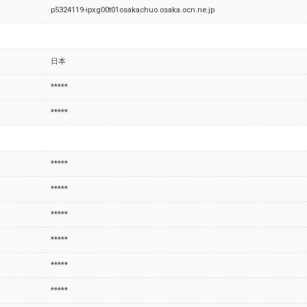
p5324119-ipxg00t01osakachuo.osaka.ocn.ne.jp
日本
*****
*****
*****
*****
*****
*****
*****
*****