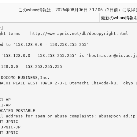
このwhois情報は、2026年08月06日 7:17:06（2日前）に
ght terms    http://www.apnic.net/db/dbcopyright.html

d to '153.128.0.0 - 153.253.255.255'

 '153.128.0.0 - 153.253.255.255' is 'hostmaster@nic.ad.jp
128.0.0 - 153.253.255.255

DOCOMO BUSINESS,Inc.

MACHI PLACE WEST TOWER 2-3-1 Otemachi Chiyoda-ku, Tokyo 
1-AP

1-AP

CATED PORTABLE

il address for spam or abuse complaints: abuse@ocn.ad.jp

T-JPNIC

JPNIC-JP

T-JPNIC
