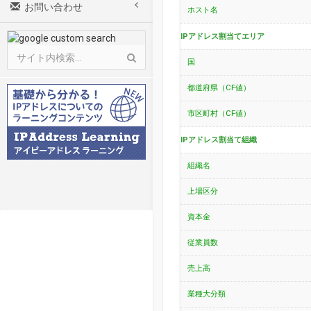
お問い合わせ
ホスト名
IPアドレス割当てエリア
国
都道府県（CF値）
市区町村（CF値）
IPアドレス割当て組織
組織名
上場区分
資本金
従業員数
売上高
業種大分類