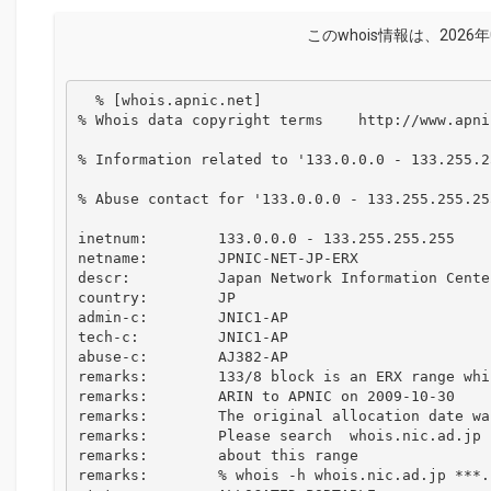
このwhois情報は、2026年
  % [whois.apnic.net]

% Whois data copyright terms    http://www.apni
% Information related to '133.0.0.0 - 133.255.25
% Abuse contact for '133.0.0.0 - 133.255.255.25
inetnum:        133.0.0.0 - 133.255.255.255

netname:        JPNIC-NET-JP-ERX

descr:          Japan Network Information Center
country:        JP

admin-c:        JNIC1-AP

tech-c:         JNIC1-AP

abuse-c:        AJ382-AP

remarks:        133/8 block is an ERX range whi
remarks:        ARIN to APNIC on 2009-10-30

remarks:        The original allocation date wa
remarks:        Please search  whois.nic.ad.jp 
remarks:        about this range

remarks:        % whois -h whois.nic.ad.jp ***.