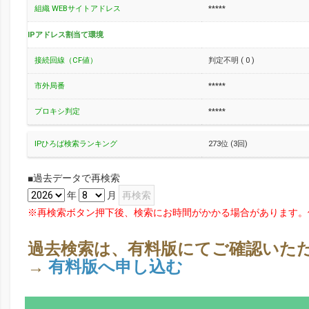
組織 WEBサイトアドレス
*****
IPアドレス割当て環境
接続回線（CF値）
判定不明 ( 0 )
市外局番
*****
プロキシ判定
*****
IPひろば検索ランキング
273位 (3回)
■過去データで再検索
年
月
※再検索ボタン押下後、検索にお時間がかかる場合があります。
過去検索は、有料版にてご確認いた
→
有料版へ申し込む