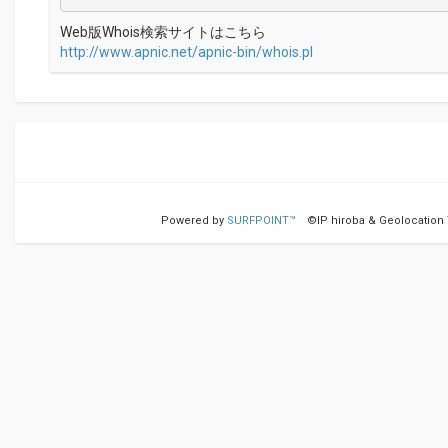
Web版Whois検索サイトはこちら
http://www.apnic.net/apnic-bin/whois.pl
Powered by
SURFPOINT™
©IP hiroba & Geolocation Te