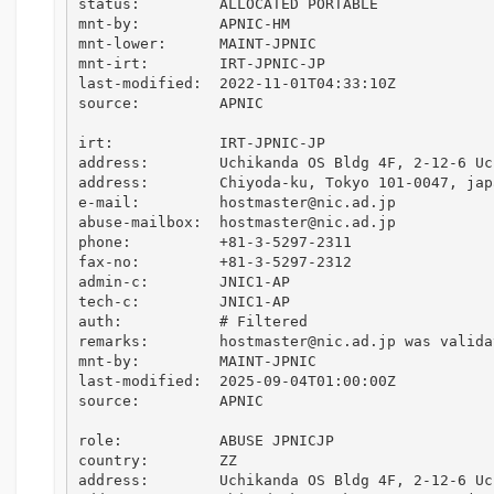
status:         ALLOCATED PORTABLE

mnt-by:         APNIC-HM

mnt-lower:      MAINT-JPNIC

mnt-irt:        IRT-JPNIC-JP

last-modified:  2022-11-01T04:33:10Z

source:         APNIC

irt:            IRT-JPNIC-JP

address:        Uchikanda OS Bldg 4F, 2-12-6 Uch
address:        Chiyoda-ku, Tokyo 101-0047, japa
e-mail:         hostmaster@nic.ad.jp

abuse-mailbox:  hostmaster@nic.ad.jp

phone:          +81-3-5297-2311

fax-no:         +81-3-5297-2312

admin-c:        JNIC1-AP

tech-c:         JNIC1-AP

auth:           # Filtered

remarks:        hostmaster@nic.ad.jp was valida
mnt-by:         MAINT-JPNIC

last-modified:  2025-09-04T01:00:00Z

source:         APNIC

role:           ABUSE JPNICJP

country:        ZZ

address:        Uchikanda OS Bldg 4F, 2-12-6 Uch