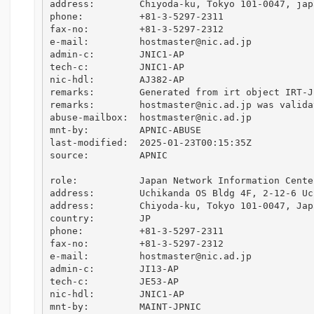
address:        Chiyoda-ku, Tokyo 101-0047, japa
phone:          +81-3-5297-2311

fax-no:         +81-3-5297-2312

e-mail:         hostmaster@nic.ad.jp

admin-c:        JNIC1-AP

tech-c:         JNIC1-AP

nic-hdl:        AJ382-AP

remarks:        Generated from irt object IRT-JP
remarks:        hostmaster@nic.ad.jp was valida
abuse-mailbox:  hostmaster@nic.ad.jp

mnt-by:         APNIC-ABUSE

last-modified:  2025-01-23T00:15:35Z

source:         APNIC

role:           Japan Network Information Center
address:        Uchikanda OS Bldg 4F, 2-12-6 Uch
address:        Chiyoda-ku, Tokyo 101-0047, Japa
country:        JP

phone:          +81-3-5297-2311

fax-no:         +81-3-5297-2312

e-mail:         hostmaster@nic.ad.jp

admin-c:        JI13-AP

tech-c:         JE53-AP

nic-hdl:        JNIC1-AP

mnt-by:         MAINT-JPNIC
