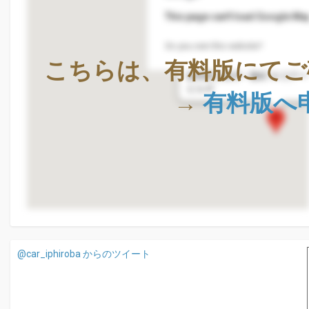
This page can't load Google Map
Do you own this website?
株式会社Geolocation Techno
こちらは、有料版にてご
〒411-0036
静岡県三島市一番町18-22ア
ビル4F
→
有料版へ
@car_iphiroba からのツイート