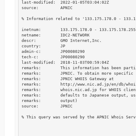
last-modified:  2022-01-05T03:04:02Z

source:         APNIC

% Information related to '133.175.178.0 - 133.17
inetnum:        133.175.178.0 - 133.175.178.255

netname:        IDC2-NETWORK

descr:          GMO Internet,Inc.

country:        JP

admin-c:        JP00080290

tech-c:         JP00080290

last-modified:  2018-11-03T00:59:04Z

remarks:        This information has been parti
remarks:        JPNIC. To obtain more specific 
remarks:        JPNIC WHOIS Gateway at

remarks:        http://www.nic.ad.jp/en/db/whoi
remarks:        whois.nic.ad.jp for WHOIS clien
remarks:        defaults to Japanese output, us
remarks:        output)

source:         JPNIC

% This query was served by the APNIC Whois Serv