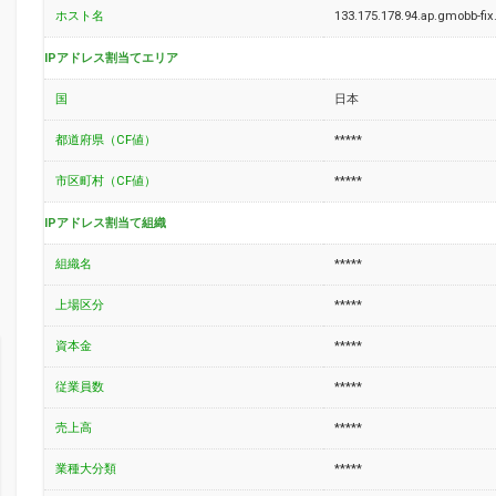
ホスト名
133.175.178.94.ap.gmobb-fix.
IPアドレス割当てエリア
国
日本
都道府県（CF値）
*****
市区町村（CF値）
*****
IPアドレス割当て組織
組織名
*****
上場区分
*****
資本金
*****
従業員数
*****
売上高
*****
業種大分類
*****