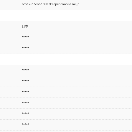
om126158251088.30.openmobile.ne.jp
日本
*****
*****
*****
*****
*****
*****
*****
*****