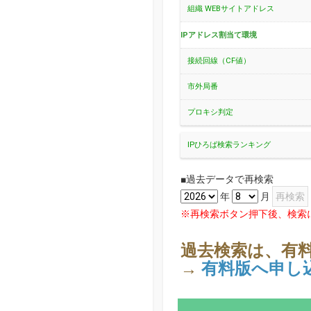
組織 WEBサイトアドレス
IPアドレス割当て環境
接続回線（CF値）
市外局番
プロキシ判定
IPひろば検索ランキング
■過去データで再検索
年
月
※再検索ボタン押下後、検索
過去検索は、有
→
有料版へ申し