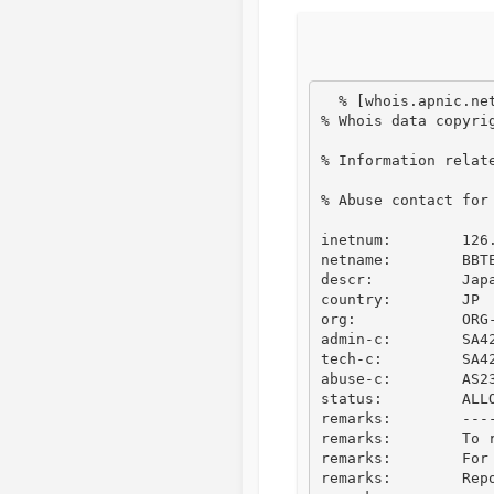
  % [whois.apnic.net]

% Whois data copyri
% Information relate
% Abuse contact for
inetnum:        126.
netname:        BBTE
descr:          Japa
country:        JP

org:            ORG-
admin-c:        SA42
tech-c:         SA42
abuse-c:        AS23
status:         ALLO
remarks:        ---
remarks:        To r
remarks:        For
remarks:        Rep