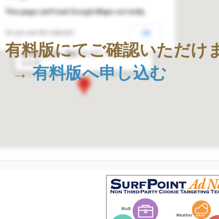
This page can't load Google Maps correctly.
Do you own this website?
OK
株式会社Geolocation Technology
、有料版にてご確認いただけ
〒411-0036
静岡県三島市一番町18-22アーサーファースト
ビル4F
→
有料版へ申し込む