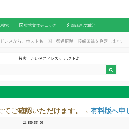
名検索
環境変数チェック
回線速度測定
Pアドレスから、ホスト名・国・都道府県・接続回線を判定します。
検索したいIPアドレス or ホスト名
料版にてご確認いただけます。→
有料版へ申
126.158.251.88