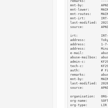
remarks:        ---
mnt-by:         APNI
mnt-lower:      MAIN
mnt-routes:     MAIN
mnt-irt:        IRT-
last-modified:  2023
source:         APNI
irt:            IRT-
address:        Toky
address:        1-7-
address:        Mina
e-mail:         abus
abuse-mailbox:  abus
admin-c:        KF29
tech-c:         KF29
auth:           # Fi
remarks:        abu
mnt-by:         MAIN
last-modified:  2026
source:         APNI
organisation:   ORG-
org-name:       SOFT
org-type:       LIR
