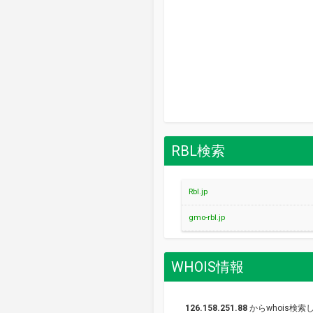
RBL検索
Rbl.jp
gmo-rbl.jp
WHOIS情報
126.158.251.88
からwhois検索