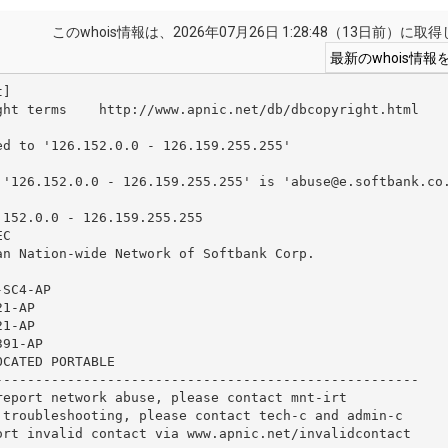
このwhois情報は、2026年07月26日 1:28:48（13日前）に
ght terms    http://www.apnic.net/db/dbcopyright.html

d to '126.152.0.0 - 126.159.255.255'

 '126.152.0.0 - 126.159.255.255' is 'abuse@e.softbank.co.
152.0.0 - 126.159.255.255

C

n Nation-wide Network of Softbank Corp.

SC4-AP

1-AP

1-AP

91-AP

CATED PORTABLE

-----------------------------------------------------

eport network abuse, please contact mnt-irt

 troubleshooting, please contact tech-c and admin-c

ort invalid contact via www.apnic.net/invalidcontact
