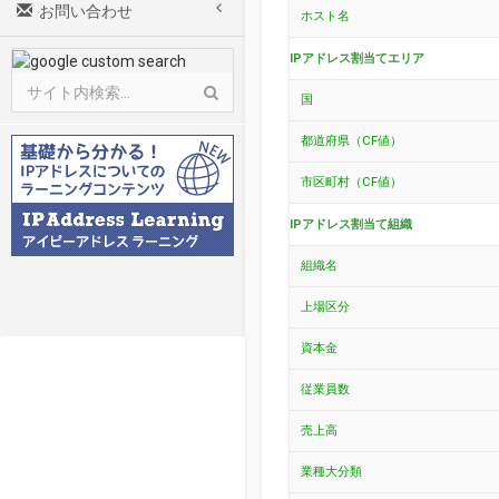
お問い合わせ
ホスト名
IPアドレス割当てエリア
国
都道府県（CF値）
市区町村（CF値）
IPアドレス割当て組織
組織名
上場区分
資本金
従業員数
売上高
業種大分類