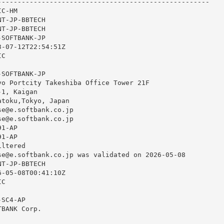
-----------------------------------------------------

C-HM

T-JP-BBTECH

T-JP-BBTECH

SOFTBANK-JP

-07-12T22:54:51Z

C

SOFTBANK-JP

o Portcity Takeshiba Office Tower 21F

1, Kaigan

toku,Tokyo, Japan

e@e.softbank.co.jp

e@e.softbank.co.jp

1-AP

1-AP

ltered

se@e.softbank.co.jp was validated on 2026-05-08

T-JP-BBTECH

-05-08T00:41:10Z

C

SC4-AP

BANK Corp.
