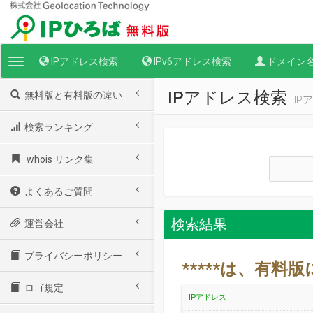
IPアドレス検索
IPv6アドレス検索
ドメイン
Toggle
navigation
IPアドレス検索
無料版と有料版の違い
I
検索ランキング
whois リンク集
よくあるご質問
検索結果
運営会社
プライバシーポリシー
*****は、有
ロゴ規定
IPアドレス